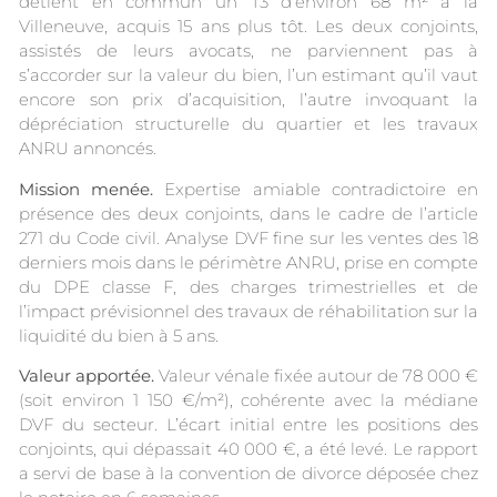
détient en commun un T3 d’environ 68 m² à la
Villeneuve, acquis 15 ans plus tôt. Les deux conjoints,
assistés de leurs avocats, ne parviennent pas à
s’accorder sur la valeur du bien, l’un estimant qu’il vaut
encore son prix d’acquisition, l’autre invoquant la
dépréciation structurelle du quartier et les travaux
ANRU annoncés.
Mission menée.
Expertise amiable contradictoire en
présence des deux conjoints, dans le cadre de l’article
271 du Code civil. Analyse DVF fine sur les ventes des 18
derniers mois dans le périmètre ANRU, prise en compte
du DPE classe F, des charges trimestrielles et de
l’impact prévisionnel des travaux de réhabilitation sur la
liquidité du bien à 5 ans.
Valeur apportée.
Valeur vénale fixée autour de 78 000 €
(soit environ 1 150 €/m²), cohérente avec la médiane
DVF du secteur. L’écart initial entre les positions des
conjoints, qui dépassait 40 000 €, a été levé. Le rapport
a servi de base à la convention de divorce déposée chez