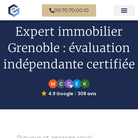
09.70.70.00.10
Expertise en b
Expertise i
Services d’
Questions fr
Paiement en ligne
Expert immobilier
Grenoble : évaluation
indépendante certifiée
4.9 Google
308 avis
Rigueur et ancrage local