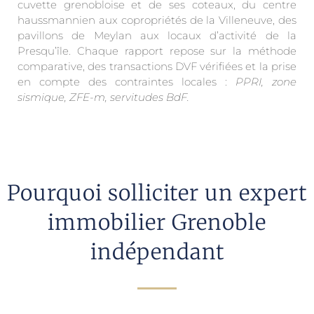
cuvette grenobloise et de ses coteaux, du centre
haussmannien aux copropriétés de la Villeneuve, des
pavillons de Meylan aux locaux d’activité de la
Presqu’île. Chaque rapport repose sur la méthode
comparative, des transactions DVF vérifiées et la prise
en compte des contraintes locales :
PPRI, zone
sismique, ZFE-m, servitudes BdF.
Pourquoi solliciter un expert
immobilier Grenoble
indépendant