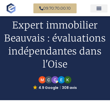
09.70.70.00.10
Expertise en b
Expertise i
Services d’
Questions fr
Paiement en ligne
Expert immobilier
Beauvais : évaluations
indépendantes dans
l'Oise
4.9 Google
308 avis