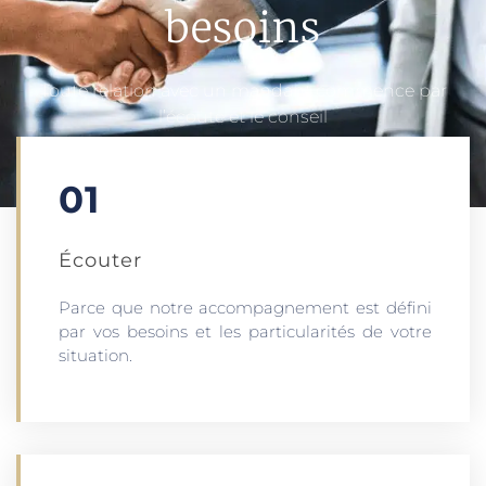
besoins
Toute relation avec un mandant commence par
l’écoute et le conseil
01
Écouter​
Parce que notre accompagnement est défini
par vos besoins et les particularités de votre
situation.