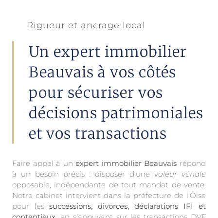
Rigueur et ancrage local
Un expert immobilier
Beauvais à vos côtés
pour sécuriser vos
décisions patrimoniales
et vos transactions
Faire appel à un
expert immobilier Beauvais
répond
à un besoin précis : disposer d’une
valeur vénale
opposable, indépendante de tout mandat de vente.
Notre cabinet intervient dans la préfecture de l’Oise
pour les
successions, divorces, déclarations IFI et
contentieux
, en s’appuyant sur les transactions DVF