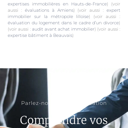
expertises immobilières en Hauts-de-France
) (voir
aussi :
évaluations à Amiens
) (voir aussi :
expert
immobilier sur la métropole lilloise
) (voir aussi :
évaluation du logement dans le cadre d’un divorce
)
(voir aussi :
audit avant achat immobilier
) (voir aussi :
expertise bâtiment à Beauvais
)
Parlez-nous de votre situation
Comprendre vos