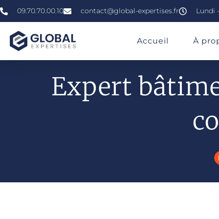
09.70.70.00.10
contact@global-expertises.fr
Lundi -
»
»
»
Expert En Bâtiment À Beauvais
Accueil
À pro
Expert bâtime
co