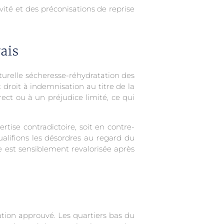
vité et des préconisations de reprise
vais
turelle sécheresse-réhydratation des
droit à indemnisation au titre de la
ect ou à un préjudice limité, ce qui
rtise contradictoire, soit en contre-
ualifions les désordres au regard du
e est sensiblement revalorisée après
dation approuvé. Les quartiers bas du