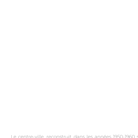
.
Le centre-ville, reconstruit dans les années 1950-19