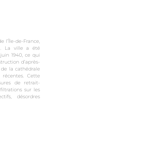
e l’Île-de-France,
. La ville a été
uin 1940, ce qui
truction d’après-
 de la cathédrale
 récentes. Cette
ures de retrait-
iltrations sur les
ctifs, désordres