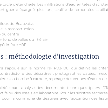
e cycle d’étanchéité. Les infiltrations d’eau en têtes d’acrot
ant-guerre épargné, plus rare, souffre de remontées capilla
gileux du Beauvaisis
de la reconstruction
é du centre
n fond de vallée du Thérain
n périmètre ABF
s : méthodologie d'investigation
 s’appuie sur la norme NF P03-100, qui définit les critè
 contradictoire des désordres : photographies datées, mesu
ntes ou bombe à carbure, repérage des venues d’eau et des p
mplétée par l’analyse des documents techniques (plans, DT
uctifs ou des essais en laboratoire. Pour les sinistres séche
l pour la commune de Beauvais avec l’apparition des fissures