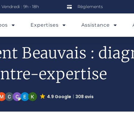
 Vendredi : 9h • 18h
Règlements
pos
Expertises
Assistance
nt Beauvais : diag
ntre-expertise
4.9 Google
308 avis