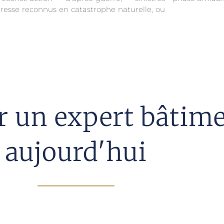
resse reconnus en catastrophe naturelle, ou
er un expert bâtim
aujourd'hui