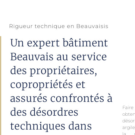
Rigueur technique en Beauvaisis
Un expert bâtiment
Beauvais au service
des propriétaires,
copropriétés et
assurés confrontés à
Faire
des désordres
obten
dans 
désor
techniques dans
argil
la r