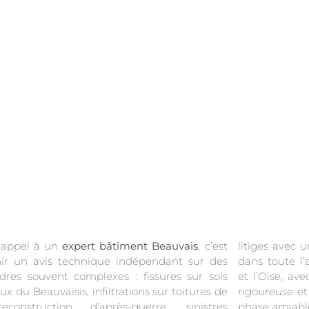
 appel à un
expert bâtiment Beauvais
, c’est
litiges avec un assureur. Notre cabinet intervient
ir un avis technique indépendant sur des
toute l’agglomération de Beauvais (60000)
dres souvent complexes : fissures sur sols
et l’Oise, av
eux du Beauvaisis, infiltrations sur toitures de
rigoureuse
et
econstruction d’après-guerre, sinistres
phase amiabl