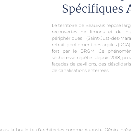
Spécifiques 
Le territoire de Beauvais repose la
recouvertes de limons et de pla
périphériques (Saint-Just-des-Marai
retrait-gonflement des argiles (RGA
fort par le BRGM. Ce phénomène
sécheresse répétés depuis 2018, prov
façades de pavillons, des désolidari
de canalisations enterrées.
60 sous la houlette d’architectes comme Auguste Génin, pr