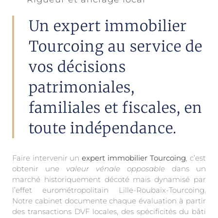
Un expert immobilier
Tourcoing au service de
vos décisions
patrimoniales,
familiales et fiscales, en
toute indépendance.
Faire intervenir un
expert immobilier Tourcoing
, c’est
obtenir une
valeur vénale opposable
dans un
marché historiquement décoté mais dynamisé par
l’effet eurométropolitain Lille-Roubaix-Tourcoing.
Notre cabinet documente chaque évaluation à partir
des transactions DVF locales, des spécificités du bâti