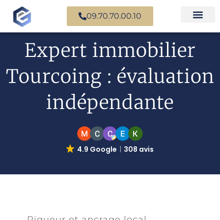
09.70.70.00.10
Nos experts en
Cas prati
Expert immobilier
Tourcoing : évaluation
indépendante
4.9 Google
308 avis
Rigueur et ancrage local