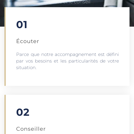
l’écoute et le conseil
01
Écouter​
Parce que notre accompagnement est défini
par vos besoins et les particularités de votre
situation.
02
Conseiller