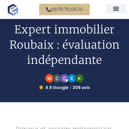
09.70.70.00.10
Nos experts en
Cas prati
Expert immobilier
Roubaix : évaluation
indépendante
4.9 Google
308 avis
Rigueur et ancrage métropolitain