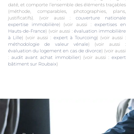
daté, et comporte l’ensemble des éléments traçables
(méthode, comparables, photographies, plans,
justificatifs). (voir aussi :
couverture nationale
expertise immobilière
) (voir aussi :
expertises en
Hauts-de-France
) (voir aussi :
évaluation immobilière
à Lille
) (voir aussi :
expert à Tourcoing
) (voir aussi :
méthodologie de valeur vénale
) (voir aussi :
évaluation du logement en cas de divorce
) (voir aussi
:
audit avant achat immobilier
) (voir aussi :
expert
bâtiment sur Roubaix
)