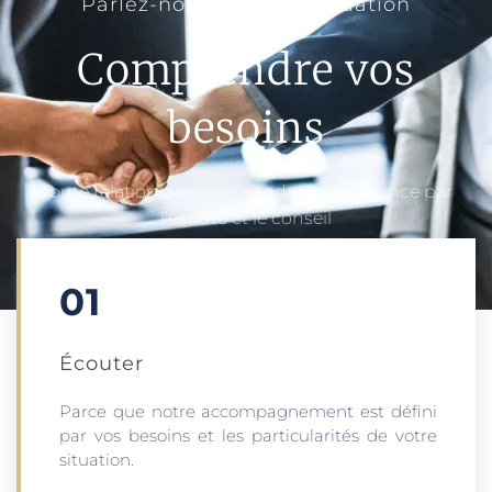
Parlez-nous de votre situation
Comprendre vos
besoins
Toute relation avec un mandant commence par
l’écoute et le conseil
01
Écouter​
Parce que notre accompagnement est défini
par vos besoins et les particularités de votre
situation.