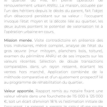
le quartier du Pile, en pleine opération de
renouvellement urbain ANRU. La maison, occupée par
l’un des héritiers depuis le décès du parent, fait l’objet
d’un désaccord persistant sur sa valeur : l’occupant
invoque l’état moyen et la décote liée au quartier, les
deux autres pointent le potentiel de valorisation lié à
l’opération urbaine en cours.
Mission menée.
Visite contradictoire en présence des
trois indivisaires, métré complet, analyse de l’état du
gros œuvre (mur mitoyen, planchers bois, toiture),
examen du périmètre ANRU et de ses impacts sur les
valeurs récentes. Sélection de douze transactions
comparables dans un rayon resserré, écartant les
ventes hors marché. Application combinée de la
méthode comparative et d’un ajustement prospectif lié
au programme de réhabilitation du quartier.
Valeur apportée.
Rapport remis au notaire fixant une
valeur vénale dans une fourchette de 115 000 à 125 000
€, soit un écart d’environ 18 % vs l’estimation initiale de
l’occupant. Le rapport a permis le calcul d’une soulte