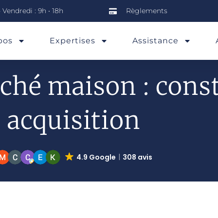
 Vendredi : 9h • 18h
Règlements
ès L’achat
pos
Expertises
Assistance
aché maison : cons
acquisition
4.9 Google
308 avis