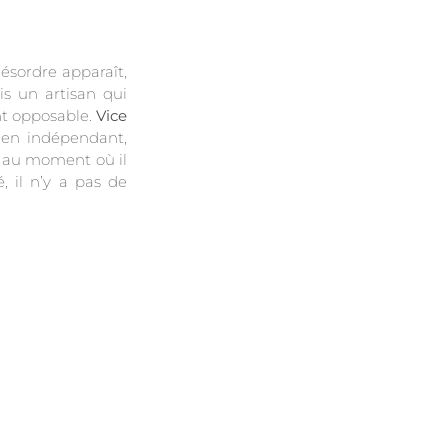
ésordre apparaît,
is un artisan qui
nt opposable.
Vice
ien indépendant,
ti au moment où il
, il n’y a pas de