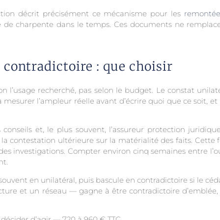
uction décrit précisément ce mécanisme pour les
remontées
 de charpente dans le temps. Ces documents ne remplacent
 contradictoire : que choisir
lon l’usage recherché, pas selon le budget. Le constat unila
à mesurer l’ampleur réelle avant d’écrire quoi que ce soit, et à 
s conseils et, le plus souvent, l’assureur protection juridi
testation ultérieure sur la matérialité des faits. Cette fo
des investigations. Compter environ cinq semaines entre l’ou
nt.
uvent en unilatéral, puis bascule en contradictoire si le céd
ture et un réseau — gagne à être contradictoire d’emblée, 
r, décider d’agir — 720 à 960 € TTC