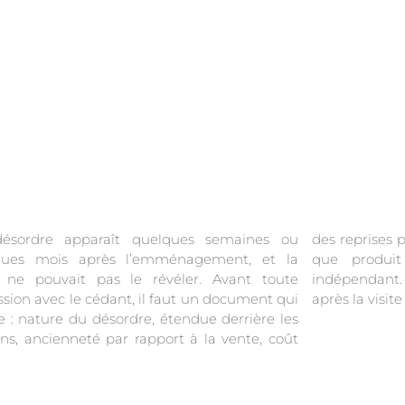
ésordre apparaît quelques semaines ou
eprises poste par poste. C’est exactement ce
ques mois après l’emménagement, et la
que produ
e ne pouvait pas le révéler. Avant toute
indépendant. 
ssion avec le cédant, il faut un document qui
après la visite
e : nature du désordre, étendue derrière les
ions, ancienneté par rapport à la vente, coût