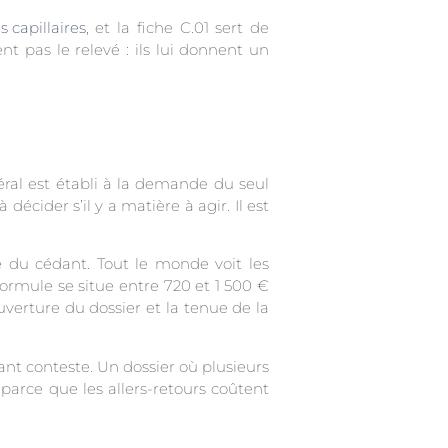
 capillaires
, et la fiche C.01 sert de
 pas le relevé : ils lui donnent un
téral est établi à la demande du seul
décider s’il y a matière à agir. Il est
que du cédant. Tout le monde voit les
rmule se situe entre 720 et 1 500 €
verture du dossier et la tenue de la
ant conteste. Un dossier où plusieurs
parce que les allers-retours coûtent