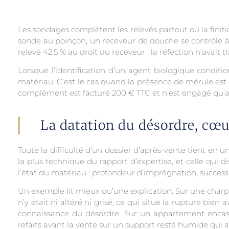
Les sondages complètent les relevés partout où la fini
sonde au poinçon, un receveur de douche se contrôle à 
relevé 42,5 % au droit du receveur : la réfection n’avait t
Lorsque l’identification d’un agent biologique condit
matériau. C’est le cas quand la présence de mérule est 
complément est facturé 200 € TTC et n’est engagé qu’ap
La datation du désordre, cœu
Toute la difficulté d’un dossier d’après-vente tient en u
la plus technique du rapport d’expertise, et celle qui d
l’état du matériau : profondeur d’imprégnation, succes
Un exemple lit mieux qu’une explication. Sur une charp
n’y était ni altéré ni grisé, ce qui situe la rupture bie
connaissance du désordre. Sur un appartement encastr
refaits avant la vente sur un support resté humide qui a p