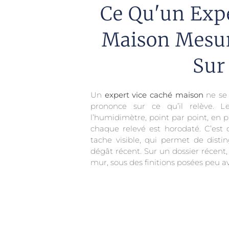
Ce Qu'un Expe
Maison Mesur
Sur 
Un
expert vice caché maison
ne se 
prononce sur ce qu’il relève. 
l’humidimètre, point par point, en p
chaque relevé est horodaté. C’est 
tache visible, qui permet de dist
dégât récent. Sur un dossier récent, 
mur, sous des finitions posées peu av