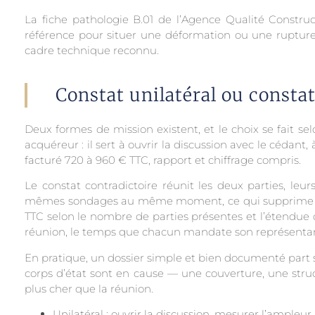
La fiche pathologie B.01 de l’Agence Qualité Constr
référence pour situer une déformation ou une rupture
cadre technique reconnu.
Constat unilatéral ou constat
Deux formes de mission existent, et le choix se fait se
acquéreur : il sert à ouvrir la discussion avec le cédant, 
facturé 720 à 960 € TTC, rapport et chiffrage compris.
Le constat contradictoire réunit les deux parties, leur
mêmes sondages au même moment, ce qui supprime la con
TTC selon le nombre de parties présentes et l’étendue 
réunion, le temps que chacun mandate son représenta
En pratique, un dossier simple et bien documenté part so
corps d’état sont en cause — une couverture, une struc
plus cher que la réunion.
Unilatéral : ouvrir la discussion, mesurer l’ampleu