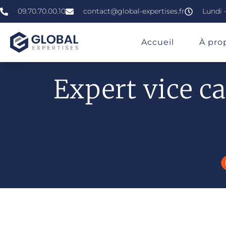
09.70.70.00.10
contact@global-expertises.fr
Lundi -
»
»
Expert Vice Caché Maison : Qui Contacter Apr
Accueil
À pro
Expert vice c