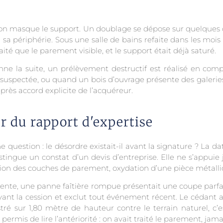
tion masque le support. Un doublage se dépose sur quelques
sa périphérie. Sous une salle de bains refaite dans les mois
raité que le parement visible, et le support était déjà saturé.
ionne la suite, un prélèvement destructif est réalisé en co
suspectée, ou quand un bois d’ouvrage présente des galeries d
rès accord explicite de l’acquéreur.
r du rapport d'expertise
ne question : le désordre existait-il avant la signature ? La d
istingue un constat d’un devis d’entreprise. Elle ne s’appuie
sion des couches de parement, oxydation d’une pièce métalli
ente, une panne faîtière rompue présentait une coupe parfa
n avant la cession et exclut tout événement récent. Le cédant a
é sur 1,80 mètre de hauteur contre le terrain naturel, c’
ermis de lire l’antériorité : on avait traité le parement, jama