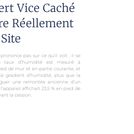
rt Vice Caché
e Réellement
Site
prononce pas sur ce qu’il voit : il se
Le taux d’humidité est mesuré à
ied de mur et en partie courante, et
ce gradient d’humidité, plus que la
inguer une remontée ancienne d’un
l’appareil affichait 23,5 % en pied de
ant la cession.