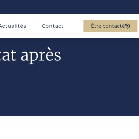
Actualités
Contact
Être contacté
tat après