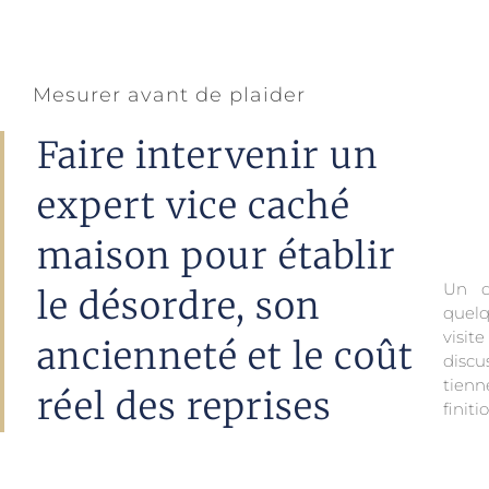
Mesurer avant de plaider
Faire intervenir un
expert vice caché
maison pour établir
Un d
des r
le désordre, son
quel
visit
ancienneté et le coût
discu
tienn
réel des reprises
finit