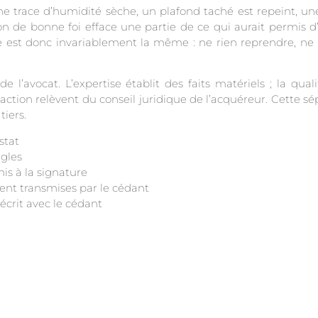
Une trace d’humidité sèche, un plafond taché est repeint,
on de bonne foi efface une partie de ce qui aurait permis d’
est donc invariablement la même : ne rien reprendre, ne ri
 l’avocat. L’expertise établit des faits matériels ; la qual
l’action relèvent du conseil juridique de l’acquéreur. Cette s
tiers.
stat
ngles
is à la signature
ment transmises par le cédant
écrit avec le cédant