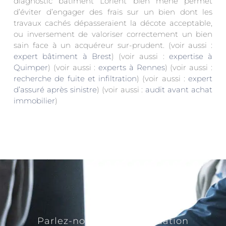
diagnostic bâtiment Lorient bien mené permet
d’éviter d’engager des frais sur un bien dont les
travaux cachés dépasseraient la décote acceptable,
ou inversement de valoriser correctement un bien
sain face à un acquéreur sur-prudent. (voir aussi :
expert bâtiment à Brest
) (voir aussi :
expertise à
Quimper
) (voir aussi :
experts à Rennes
) (voir aussi :
recherche de fuite et infiltration
) (voir aussi :
expert
d’assuré après sinistre
) (voir aussi :
audit avant achat
immobilier
)
Parlez-nous de votre situation