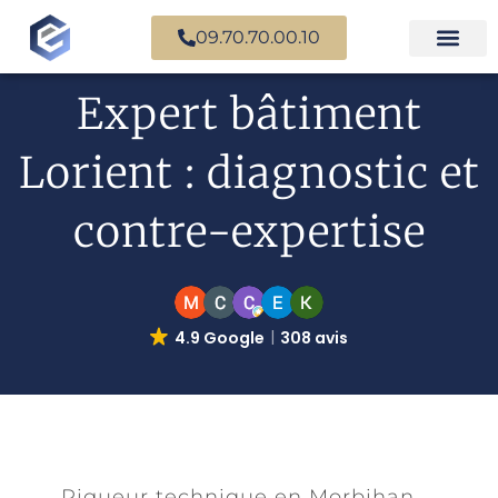
09.70.70.00.10
Expertise en b
Expertise i
Services d’
Questions fr
Paiement en ligne
Expert bâtiment
Lorient : diagnostic et
contre-expertise
4.9 Google
308 avis
Rigueur technique en Morbihan