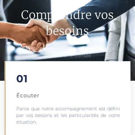
Comprendre vos
besoins
Toute relation avec un mandant commence par
l’écoute et le conseil
01
Écouter​
Parce que notre accompagnement est défini
par vos besoins et les particularités de votre
situation.