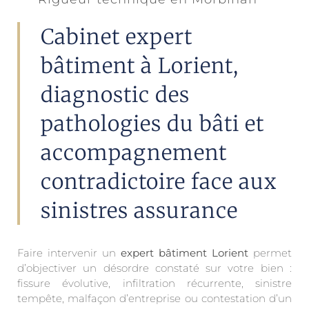
Cabinet expert
bâtiment à Lorient,
diagnostic des
pathologies du bâti et
accompagnement
contradictoire face aux
sinistres assurance
Faire intervenir un
expert bâtiment Lorient
permet
d’objectiver un désordre constaté sur votre bien :
fissure évolutive, infiltration récurrente, sinistre
tempête, malfaçon d’entreprise ou contestation d’un