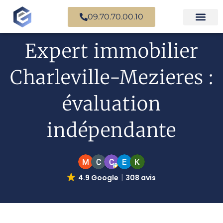
09.70.70.00.10
Expertise en b
Expertise i
Services d’
Questions fr
Paiement en ligne
Expert immobilier
Charleville-Mezieres :
évaluation
indépendante
4.9 Google
308 avis