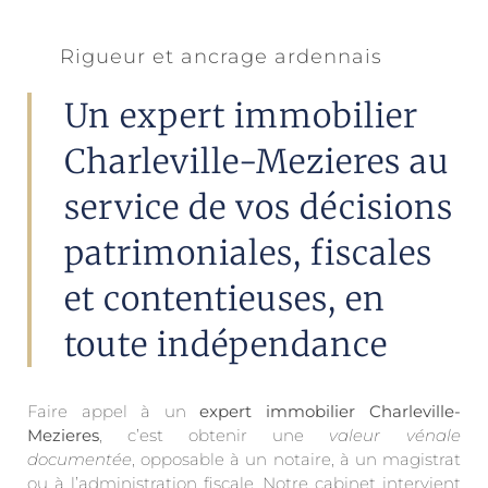
Rigueur et ancrage ardennais
Un expert immobilier
Charleville-Mezieres au
service de vos décisions
patrimoniales, fiscales
et contentieuses, en
toute indépendance
Faire appel à un
expert immobilier Charleville-
Mezieres
, c’est obtenir une
valeur vénale
documentée
, opposable à un notaire, à un magistrat
ou à l’administration fiscale. Notre cabinet intervient