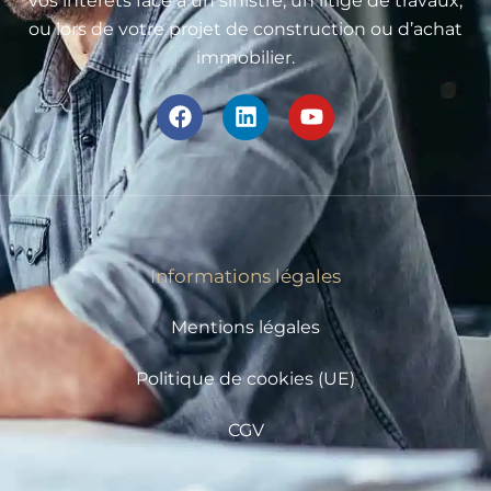
vos intérêts face à un sinistre, un litige de travaux,
ou lors de votre projet de construction ou d’achat
immobilier.
Informations légales
Mentions légales
Politique de cookies (UE)
CGV