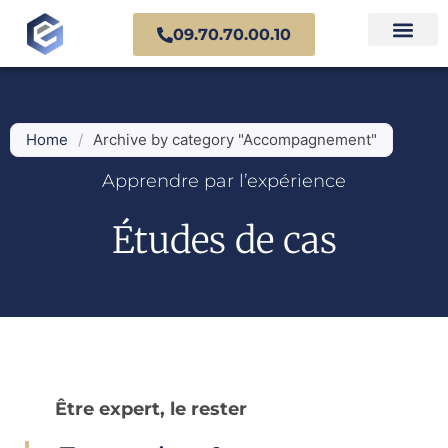
09.70.70.00.10
Nos experts en 
Cas prati
Home
/
Archive by category "Accompagnement"
Apprendre par l’expérience
Études de cas
Être expert, le rester