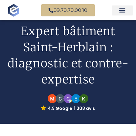
09.70.70.00.10
Expertise en b
Expertise i
Services d’
Questions fr
Paiement en ligne
Expert bâtiment
Saint-Herblain :
diagnostic et contre-
expertise
4.9 Google
308 avis