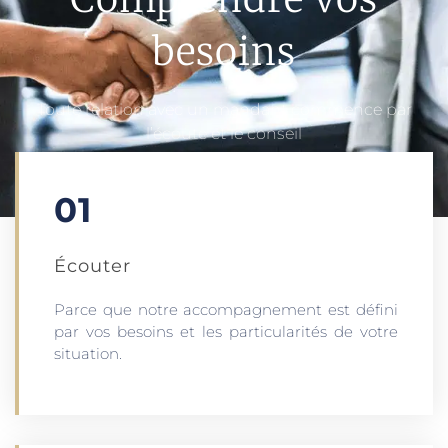
besoins
Toute relation avec un mandant commence par
l’écoute et le conseil
01
Écouter​
Parce que notre accompagnement est défini
par vos besoins et les particularités de votre
situation.