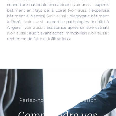
couverture nationale du cabinet
) (voir aussi :
experts
bâtiment en Pays de la Loire
) (voir aussi :
expertise
bâtiment à Nantes
) (voir aussi :
diagnostic bâtiment
à Rezé
) (voir aussi :
expertise pathologies du bâti à
Angers
) (voir aussi :
assistance après sinistre catnat
)
(voir aussi :
audit avant achat immobilier
) (voir aussi :
recherche de fuite et infiltrations
)
Parlez-nous de votre situation
Comprendre vos