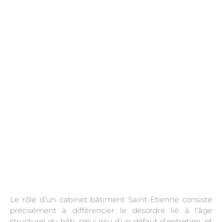
.
Le rôle d’un cabinet bâtiment Saint-Etienne consiste
précisément à différencier le désordre lié à l’âge
structurel du bâti, celui issu d’un défaut d’entretien, et