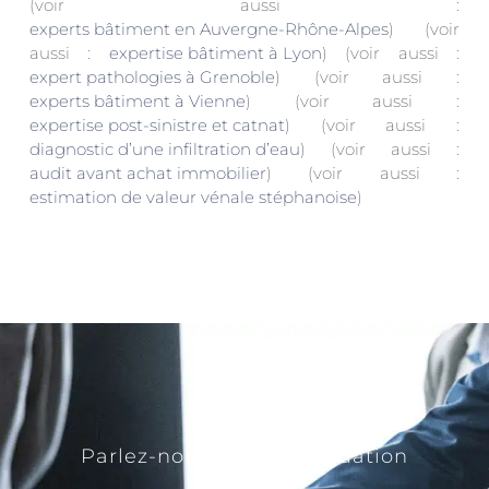
(voir aussi :
experts bâtiment en Auvergne-Rhône-Alpes
) (voir
aussi :
expertise bâtiment à Lyon
) (voir aussi :
expert pathologies à Grenoble
) (voir aussi :
experts bâtiment à Vienne
) (voir aussi :
expertise post-sinistre et catnat
) (voir aussi :
diagnostic d’une infiltration d’eau
) (voir aussi :
audit avant achat immobilier
) (voir aussi :
estimation de valeur vénale stéphanoise
)
Parlez-nous de votre situation