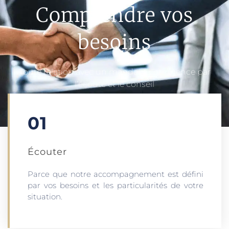
Comprendre vos
besoins
Toute relation avec un mandant commence par
l’écoute et le conseil
01
Écouter​
Parce que notre accompagnement est défini
par vos besoins et les particularités de votre
situation.