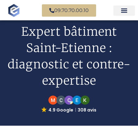
09.70.70.00.10
Expertise en b
Expertise i
Services d’
Questions fr
Paiement en ligne
Expert bâtiment
Saint-Etienne :
diagnostic et contre-
expertise
4.9 Google
308 avis