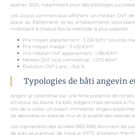
quel en 2025, notamment pour des arbitrages successor
Les locaux commerciaux affichent un médian DVF de l
place du Ralliement) et les emplacements secondaires
mobilisant à chaque fois la méthode la plus adaptée.
Prix moyen appartement : 3 226 €/m² (sources ma
Prix moyen maison : 3 432 €/m²
Prix médian DVF appartement : 1 186 €/m²
Médian DVF local commercial : 1 070 €/m²
Évolution DVF 2 ans : -15,6 %
Typologies de bâti angevin e
Angers se caractérise par une forte présence de constru
schisteux du Maine. Ce bâti, élégant mais sensible à l’
lors de la visite. Un expert immobilier Angers expérimen
de désordres en pied de mur et la qualité des reprises a
Les copropriétés des années 1965-1985 dominent les qua
de plan pluriannuel de travaux (PPT), d’isolation ther