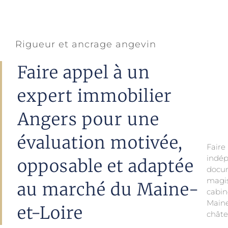
Rigueur et ancrage angevin
Faire appel à un
expert immobilier
Angers pour une
évaluation motivée,
Fair
indé
Chaqu
opposable et adaptée
docu
local
magi
au marché du Maine-
cabin
Main
et-Loire
chât