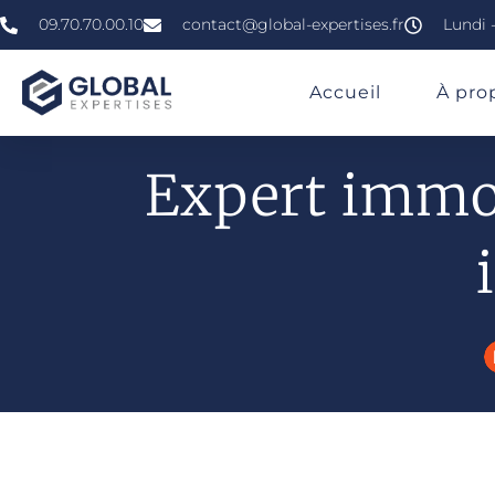
09.70.70.00.10
contact@global-expertises.fr
Lundi -
»
»
»
Expertise Immobilière À Angers
Accueil
À pro
Expert immob