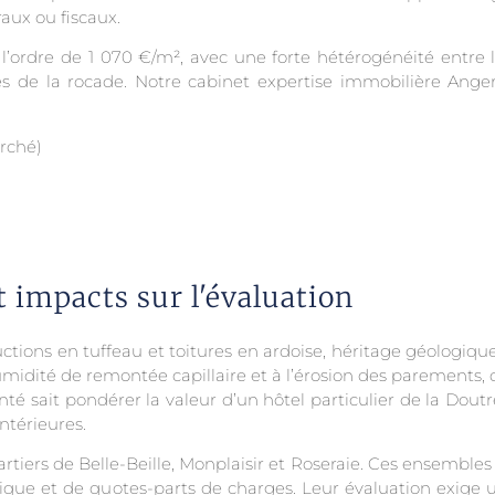
aux ou fiscaux.
’ordre de 1 070 €/m², avec une forte hétérogénéité entre 
 de la rocade. Notre cabinet expertise immobilière Anger
rché)
t impacts sur l'évaluation
ctions en tuffeau et toitures en ardoise, héritage géologique
humidité de remontée capillaire et à l’érosion des parements
té sait pondérer la valeur d’un hôtel particulier de la Doutre
ntérieures.
rtiers de Belle-Beille, Monplaisir et Roseraie. Ces ensemb
mique et de quotes-parts de charges. Leur évaluation exige 