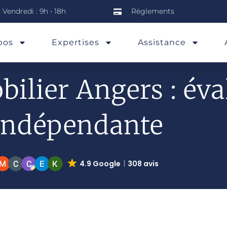
 Vendredi : 9h • 18h
Règlements
pos
Expertises
Assistance
ilier Angers : éva
indépendante
4.9 Google
308 avis