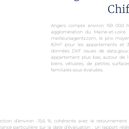
Chif
Angers compte environ 159 000 hab
agglomération du Maine-et-Loire. 
meilleursagents.com, le prix moyen
€/m² pour les appartements et 3
données DVF issues de data.gouv.
appartement plus bas, autour de 1 1
biens vétustes, de petites surface
familiales sous-évaluées.
ection d’environ -15,6 %, cohérente avec le retournement
nce particulière sur la date d’évaluation : un rapport rédig