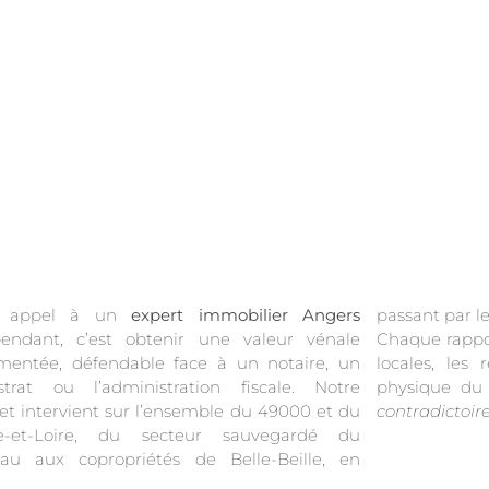
e appel à un
expert immobilier Angers
passant par l
pendant, c’est obtenir une valeur vénale
e rapport s’appuie sur les transactions DVF
mentée, défendable face à un notaire, un
es, les références notariales et une visite
strat ou l’administration fiscale. Notre
physique du
et intervient sur l’ensemble du 49000 et du
contradictoir
e-et-Loire, du secteur sauvegardé du
eau aux copropriétés de Belle-Beille, en