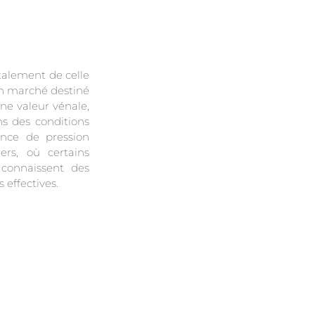
talement de celle
en marché destiné
ne valeur vénale,
ns des conditions
ence de pression
gers, où certains
connaissent des
 effectives.