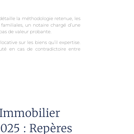
étaille la méthodologie retenue, les
familiales, un notaire chargé d’une
 pas de valeur probante.
ocative sur les biens qu’il expertise.
ruté en cas de contradictoire entre
Immobilier
025 : Repères