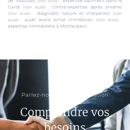
de Toulouse
) (voir aussi :
expertise bâtiment dans le
Gard
) (voir aussi :
contre-expertise après sinistre
)
(voir aussi :
diagnostic toiture et charpente
) (voir
aussi :
audit avant achat immobilier
) (voir aussi :
expertise immobilière à Montauban
)
Parlez-nous de votre situation
Comprendre vos
besoins