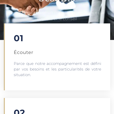
Toute relation avec un mandant commence par
l’écoute et le conseil
01
Écouter​
Parce que notre accompagnement est défini
par vos besoins et les particularités de votre
situation.
02