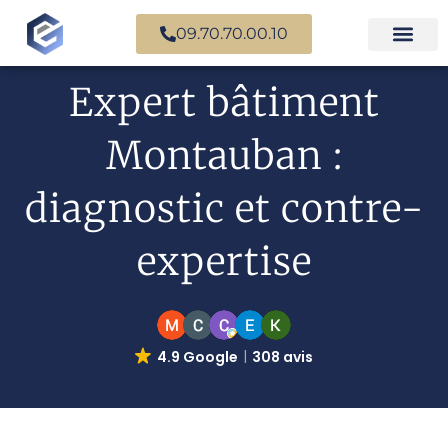
09.70.70.00.10
Expertise en b
Expertise i
Services d’
Questions fr
Paiement en ligne
Expert bâtiment
Montauban :
diagnostic et contre-
expertise
4.9 Google
308 avis