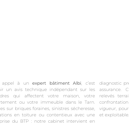
e appel à un
expert bâtiment Albi
, c’est
diagnostic préventif comme en contre-expertise
ir un avis technique indépendant sur les
rance. Chaque mission s’appuie sur des
rdres qui affectent votre maison, votre
és terrain, l’analyse des pathologies et la
rtement ou votre immeuble dans le Tarn.
confrontati
res sur briques foraines, sinistres sécheresse,
vigueur
, pou
trations en toiture ou contentieux avec une
et exploitable
prise du BTP : notre cabinet intervient en