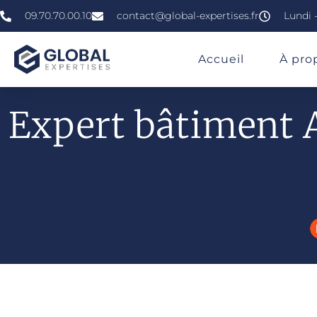
09.70.70.00.10
contact@global-expertises.fr
Lundi -
»
»
»
Expert En Bâtiment À Albi
Accueil
À pro
Expert bâtiment A