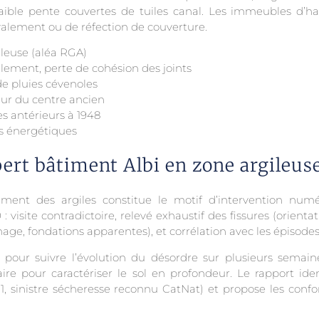
 faible pente couvertes de tuiles canal. Les immeubles d’h
valement ou de réfection de couverture.
ileuse (aléa RGA)
llement, perte de cohésion des joints
 de pluies cévenoles
ur du centre ancien
s antérieurs à 1948
ns énergétiques
pert bâtiment Albi en zone argileus
lement des argiles constitue le motif d’intervention numé
isite contradictoire, relevé exhaustif des fissures (orientati
ge, fondations apparentes), et corrélation avec les épisodes
 pour suivre l’évolution du désordre sur plusieurs semain
 pour caractériser le sol en profondeur. Le rapport iden
11, sinistre sécheresse reconnu CatNat) et propose les conf