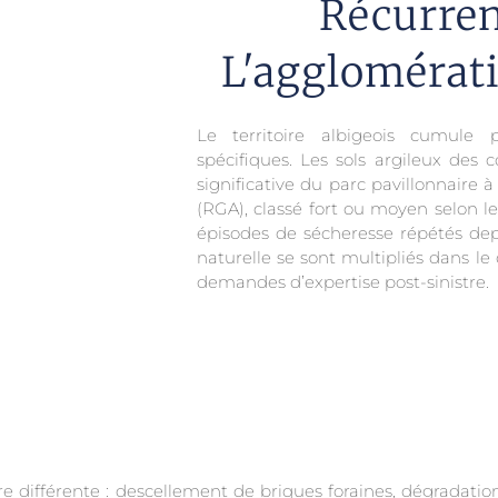
Récurren
L'agglomérati
Le territoire albigeois cumule p
spécifiques. Les sols argileux des 
significative du parc pavillonnaire à
(RGA), classé fort ou moyen selon l
épisodes de sécheresse répétés depu
naturelle se sont multipliés dans l
demandes d’expertise post-sinistre.
e différente : descellement de briques foraines, dégradation