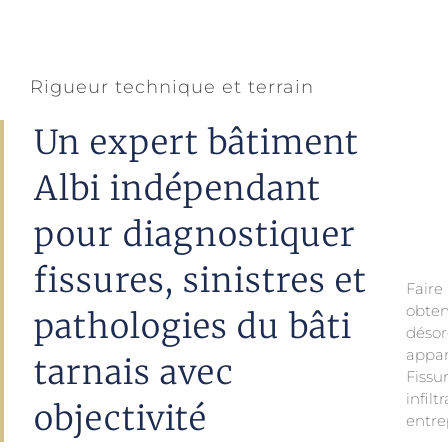
Rigueur technique et terrain
Un expert bâtiment
Albi indépendant
pour diagnostiquer
fissures, sinistres et
Fair
obten
assu
pathologies du bâti
déso
relev
appa
tarnais avec
Fissu
infil
objectivité
entre