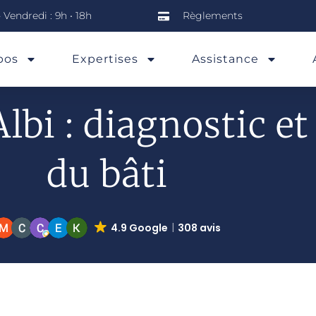
 Vendredi : 9h • 18h
Règlements
pos
Expertises
Assistance
lbi : diagnostic et
du bâti
4.9 Google
308 avis