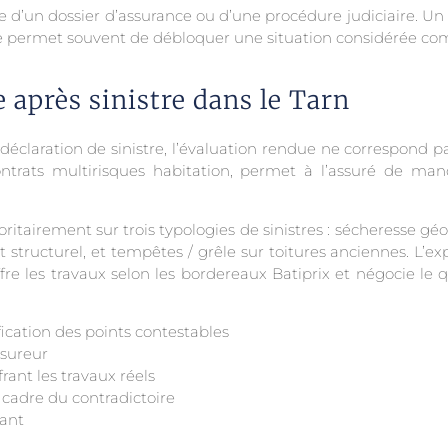
e d’un dossier d’assurance ou d’une procédure judiciaire. Un
se permet souvent de débloquer une situation considérée com
 après sinistre dans le Tarn
claration de sinistre, l’évaluation rendue ne correspond pas
 contrats multirisques habitation, permet à l’assuré de m
joritairement sur trois typologies de sinistres : sécheresse g
 structurel, et tempêtes / grêle sur toitures anciennes. L’exp
iffre les travaux selon les bordereaux Batiprix et négocie l
fication des points contestables
ssureur
ant les travaux réels
cadre du contradictoire
tant