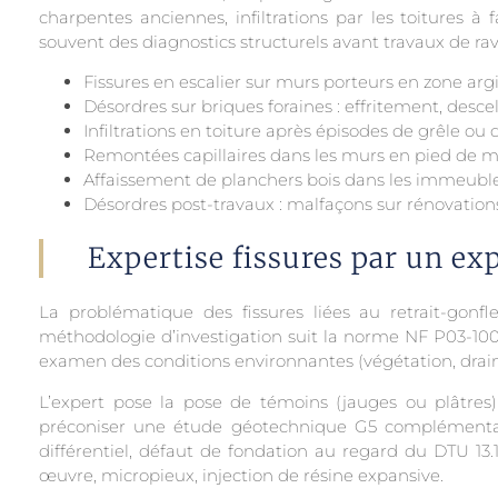
charpentes anciennes, infiltrations par les toitures à
souvent des diagnostics structurels avant travaux de ra
Fissures en escalier sur murs porteurs en zone arg
Désordres sur briques foraines : effritement, desce
Infiltrations en toiture après épisodes de grêle ou
Remontées capillaires dans les murs en pied de m
Affaissement de planchers bois dans les immeuble
Désordres post-travaux : malfaçons sur rénovatio
Expertise fissures par un ex
La problématique des fissures liées au retrait-gonf
méthodologie d’investigation suit la norme NF P03-100 : v
examen des conditions environnantes (végétation, draina
L’expert pose la pose de témoins (jauges ou plâtres)
préconiser une étude géotechnique G5 complémentaire
différentiel, défaut de fondation au regard du DTU 13.
œuvre, micropieux, injection de résine expansive.