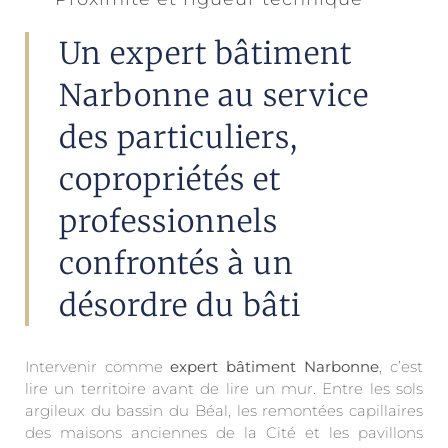
Un expert bâtiment
Narbonne au service
des particuliers,
copropriétés et
professionnels
confrontés à un
désordre du bâti
Intervenir comme
expert bâtiment Narbonne
, c’est
lire un territoire avant de lire un mur. Entre les sols
argileux du bassin du Béal, les remontées capillaires
des maisons anciennes de la Cité et les pavillons