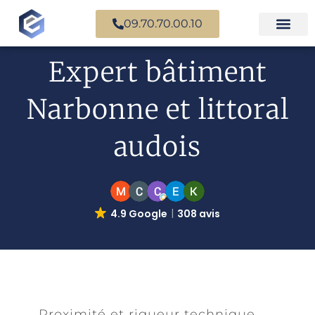
09.70.70.00.10
Expertise en b
Expertise i
Services d’
Questions fr
Paiement en ligne
Expert bâtiment
Narbonne et littoral
audois
4.9 Google
308 avis
Proximité et rigueur technique