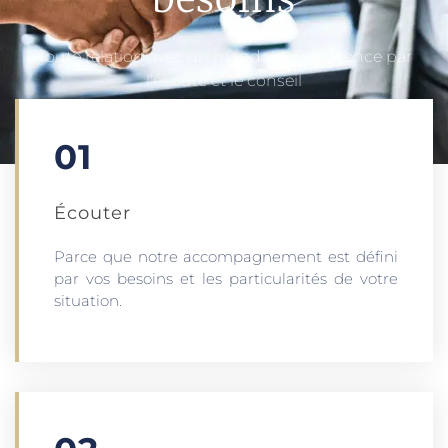
Toute relation avec un mandant commence par
l’écoute et le conseil
01
Écouter​
Parce que notre accompagnement est défini
par vos besoins et les particularités de votre
situation.