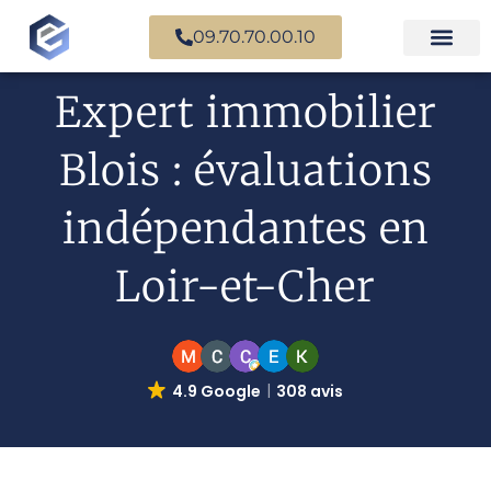
09.70.70.00.10
Expertise en b
Expertise i
Services d’
Questions fr
Paiement en ligne
Expert immobilier
Blois : évaluations
indépendantes en
Loir-et-Cher
4.9 Google
308 avis