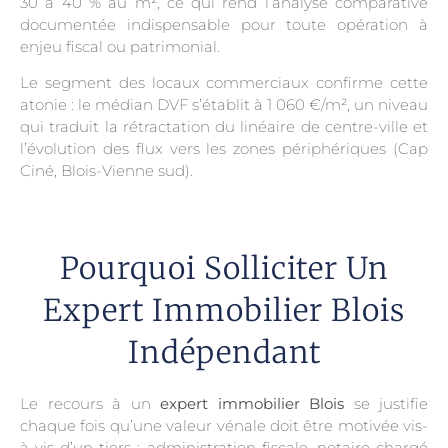
30 à 40 % au m², ce qui rend l’analyse comparative
documentée indispensable pour toute opération à
enjeu fiscal ou patrimonial.
Le segment des locaux commerciaux confirme cette
atonie : le médian DVF s’établit à 1 060 €/m², un niveau
qui traduit la rétractation du linéaire de centre-ville et
l’évolution des flux vers les zones périphériques (Cap
Ciné, Blois-Vienne sud).
Pourquoi Solliciter Un
Expert Immobilier Blois
Indépendant
Le recours à un
expert immobilier Blois
se justifie
chaque fois qu’une valeur vénale doit être motivée vis-
à-vis d’un tiers : administration fiscale, notaire chargé