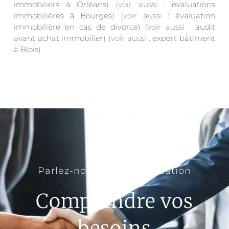
immobiliers à Orléans
) (voir aussi :
évaluations
immobilières à Bourges
) (voir aussi :
évaluation
immobilière en cas de divorce
) (voir aussi :
audit
avant achat immobilier
) (voir aussi :
expert bâtiment
à Blois
)
Parlez-nous de votre situation
Comprendre vos
besoins