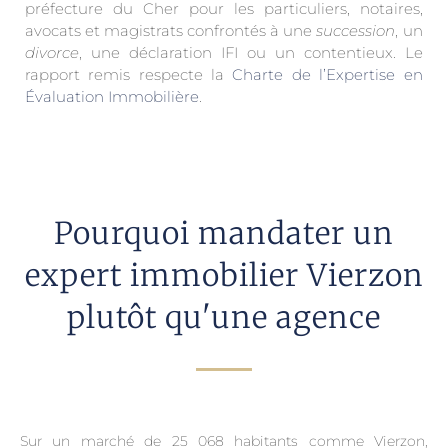
préfecture du Cher pour les particuliers, notaires,
avocats et magistrats confrontés à une
succession
, un
divorce
, une déclaration IFI ou un contentieux. Le
rapport remis respecte la
Charte de l’Expertise en
Évaluation Immobilière
.
Pourquoi mandater un
expert immobilier Vierzon
plutôt qu'une agence
Sur un marché de 25 068 habitants comme Vierzon,