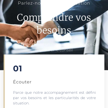
Parlez-nous de votre situation
Comprendre vos
besoins
Toute relation avec un mandant commence par
l’écoute et le conseil
01
Écouter​
Parce que notre accompagnement est défini
par vos besoins et les particularités de votre
situation.