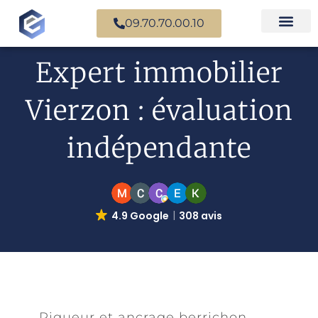
09.70.70.00.10
Nos experts en
Cas prati
Expert immobilier
Vierzon : évaluation
indépendante
4.9 Google
308 avis
Rigueur et ancrage berrichon