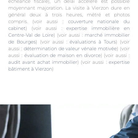
échéance fiscale), un délai accéléré est possible
moyennant majoration. La visite à Vierzon dure en
général deux à trois heures, métré et photos
compris. (voir aussi :
couverture nationale du
cabinet
) (voir aussi :
expertise immobilière en
Centre-Val de Loire
) (voir aussi :
marché immobilier
de Bourges
) (voir aussi :
évaluations à Tours
) (voir
aussi :
détermination de valeur vénale motivée
) (voir
aussi :
évaluation de maison en divorce
) (voir aussi :
audit avant achat immobilier
) (voir aussi :
expertise
bâtiment à Vierzon
)