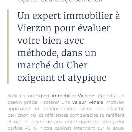
Un expert immobilier à
Vierzon pour évaluer
votre bien avec
méthode, dans un
marché du Cher
exigeant et atypique
Solliciter un
expert immobilier Vierzon
répond à un
besoin précis : obtenir une
valeur vénale
motivée,
opposable et indépendante, dans un marché
berrichon où les références comparables se raréfient
et où les écarts de prix entre quartiers atteignent
parfois 40 %. Notre cabinet intervient sur la sous-