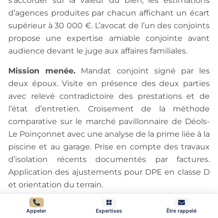
s’accorder sur la valeur du bien, les estimations
d’agences produites par chacun affichant un écart
supérieur à 30 000 €. L’avocat de l’un des conjoints
propose une expertise amiable conjointe avant
audience devant le juge aux affaires familiales.
Mission menée.
Mandat conjoint signé par les
deux époux. Visite en présence des deux parties
avec relevé contradictoire des prestations et de
l’état d’entretien. Croisement de la méthode
comparative sur le marché pavillonnaire de Déols-
Le Poinçonnet avec une analyse de la prime liée à la
piscine et au garage. Prise en compte des travaux
d’isolation récents documentés par factures.
Application des ajustements pour DPE en classe D
et orientation du terrain.
Valeur apportée.
Valeur vénale retenue à 215 000
Appeler
Expertises
Être rappelé
€, soit un écart de 12 % avec la moyenne des