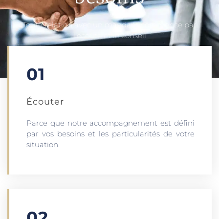
Toute relation avec un mandant commence par
l’écoute et le conseil
01
Écouter​
Parce que notre accompagnement est défini
par vos besoins et les particularités de votre
situation.
02