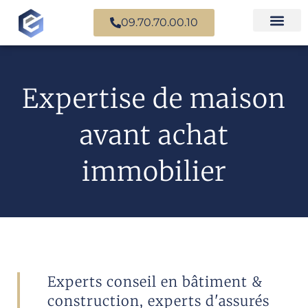
09.70.70.00.10
Nos experts en
Cas prati
Expertise de maison
avant achat
immobilier
Experts conseil en bâtiment &
construction, experts d'assurés