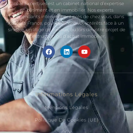
Global Expertises est un cabinet national d’expertise
en bâtiment et en immobilier. Nos experts
indépendants interviennent près de chez vous, dans
toute la France, pour défendre vos intérêts face à un
sinistre, un litige de travaux, ou lors de votre projet de
construction ou d’achat immobilier.
Informations Légales
Mentions Légales
Politique De Cookies (UE)
CGV