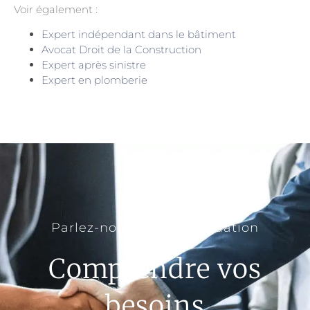
Voir également :
Expert indépendant dans le bâtiment
Avocat Droit de la Construction
Expert après sinistre
Expert en plomberie
Parlez-nous de votre situation
Comprendre vos
besoins