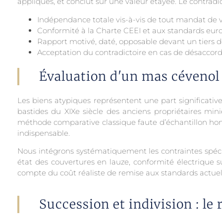
appliqués, et conclut sur une valeur étayée. Le contradicto
Indépendance totale vis-à-vis de tout mandat de 
Conformité à la Charte CEEI et aux standards eu
Rapport motivé, daté, opposable devant un tiers d
Acceptation du contradictoire en cas de désaccord
Évaluation d'un mas cévenol 
Les biens atypiques représentent une part significativ
bastides du XIXe siècle des anciens propriétaires mi
méthode comparative classique faute d’échantillon h
indispensable.
Nous intégrons systématiquement les contraintes spécif
état des couvertures en lauze, conformité électrique su
compte du coût réaliste de remise aux standards actuels, 
Succession et indivision : le 