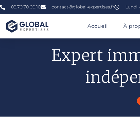
09.70.70.00.10
contact@global-expertises.fr
Lundi -
»
»
»
Expertise Immobilière À Alès
Accueil
À pro
Expert immo
indépe