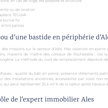
ire, en cas de litige, est possible et structuré.
vente ou de location
ropéens TEGoVA
e bonne foi
 entre parties
ou d'une bastide en périphérie d'Al
e des missions sur le secteur d’Alès. Mas cévenols en pierre
niers, maisons de maître des coteaux de Rochebelle : ces 
omogène. La méthode du coût de remplacement déprécié dev
iques : qualité du bâti en pierre, présence d’éléments patri
r des installations anciennes, accessibilité par voies non re
qui peut représenter 25 à 40 % de la valeur après travaux selo
rôle de l'expert immobilier Ales