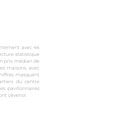
partement avec 46
cture statistique
un prix médian de
les maisons, avec
chiffres masquent
artiers du centre
es pavillonnaires
ont cévenol.