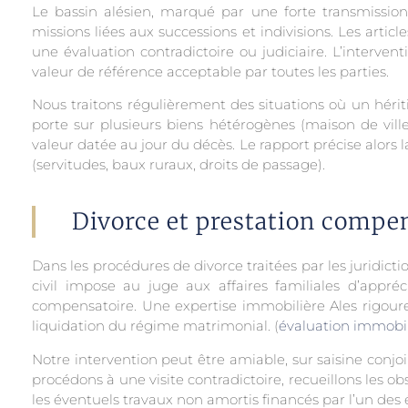
Le bassin alésien, marqué par une forte transmissio
missions liées aux successions et indivisions. Les articl
une évaluation contradictoire ou judiciaire. L’interv
valeur de référence acceptable par toutes les parties.
Nous traitons régulièrement des situations où un hériti
porte sur plusieurs biens hétérogènes (maison de vill
valeur datée au jour du décès. Le rapport précise alors l
(servitudes, baux ruraux, droits de passage).
Divorce et prestation compen
Dans les procédures de divorce traitées par les juridicti
civil impose au juge aux affaires familiales d’appré
compensatoire. Une expertise immobilière Ales rigour
liquidation du régime matrimonial. (
évaluation immobi
Notre intervention peut être amiable, sur saisine conjoi
procédons à une visite contradictoire, recueillons les 
les éventuels travaux non amortis financés par l’un des 