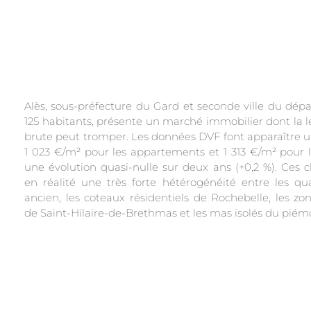
Alès, sous-préfecture du Gard et seconde ville du dé
125 habitants, présente un marché immobilier dont la le
brute peut tromper. Les données DVF font apparaître 
1 023 €/m² pour les appartements et 1 313 €/m² pour 
une évolution quasi-nulle sur deux ans (+0,2 %). Ces 
en réalité une très forte hétérogénéité entre les qu
ancien, les coteaux résidentiels de Rochebelle, les zon
de Saint-Hilaire-de-Brethmas et les mas isolés du piém