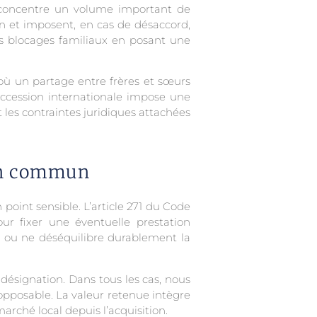
, concentre un volume important de
sion et imposent, en cas de désaccord,
es blocages familiaux en posant une
 où un partage entre frères et sœurs
uccession internationale impose une
t les contraintes juridiques attachées
ien commun
 point sensible. L’article 271 du Code
our fixer une éventuelle prestation
l ou ne déséquilibre durablement la
 désignation. Dans tous les cas, nous
 opposable. La valeur retenue intègre
arché local depuis l’acquisition.