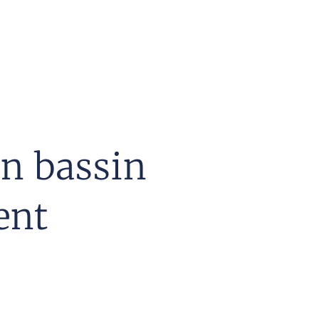
un bassin
ent