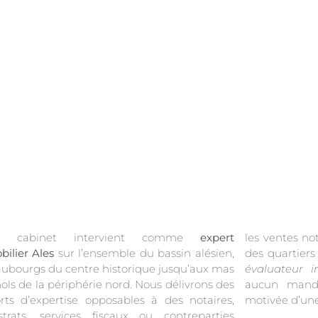
re cabinet intervient comme
expert
les ventes no
ilier Ales
sur l’ensemble du bassin alésien,
des quartiers
aubourgs du centre historique jusqu’aux mas
évaluateur 
ols de la périphérie nord. Nous délivrons des
aucun manda
rts d’expertise opposables à des notaires,
motivée d’une
trats, services fiscaux ou contreparties