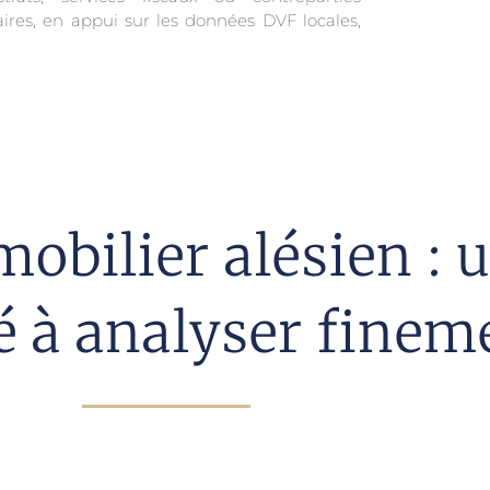
ires, en appui sur les données DVF locales,
obilier alésien : 
é à analyser finem