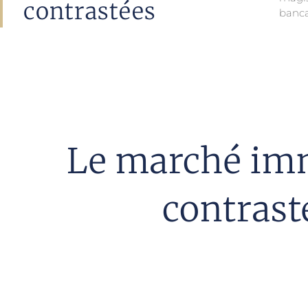
contrastées
banca
Le marché imm
contrast