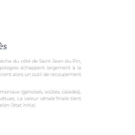
ès
 sèche du côté de Saint-Jean-du-Pin,
typologies échappent largement à la
ient alors un outil de recoupement
moniaux (génoises, voûtes, calades),
vêtues. La valeur vénale finale tient
n l’état initial.