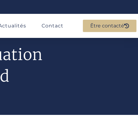
Actualités
Contact
Être contacté
uation
rd