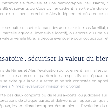
n patrimoniale familiale et une démographie vieillissante
es 815 et suivants du Code civil encadrent la sortie d’indivi
ention d’un expert immobilier Ales indépendant désamorce l
er souhaite racheter la part des autres sur le mas familial,
e, parcelle agricole, immeuble locatif), ou encore où une s
a valeur vénale libre, la décote éventuelle pour occupation, e
satoire : sécuriser la valeur du b
ons de Nîmes et Alès, l’évaluation du logement familial est un
cier les ressources et patrimoines respectifs des époux p
euse évite que la valeur retenue ne soit contestée en appe
lière à Nîmes
) (
évaluation maison en divorce
)
nte des deux conjoints ou de leurs avocats, ou judiciaire sur
observations de chaque partie, et délivrons un rapport unique
époux, les améliorations apportées au bien et l’évolution du m