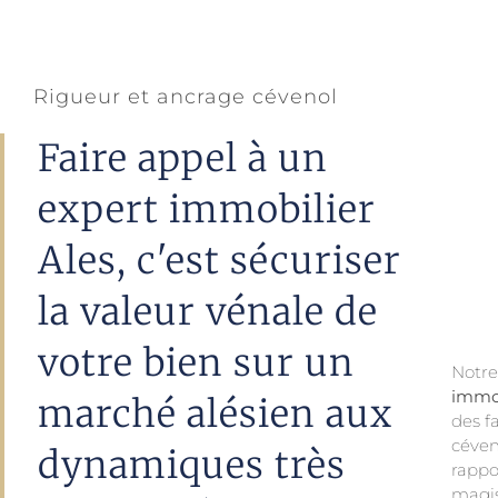
Rigueur et ancrage cévenol
Faire appel à un
expert immobilier
Ales, c'est sécuriser
la valeur vénale de
votre bien sur un
Not
immob
marché alésien aux
des f
céven
dynamiques très
rappo
magis