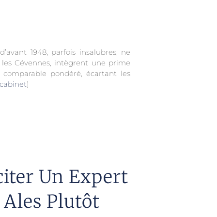
avant 1948, parfois insalubres, ne
r les Cévennes, intègrent une prime
n comparable pondéré, écartant les
 cabinet
)
citer Un Expert
Ales Plutôt