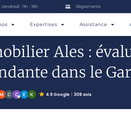
 Vendredi : 9h • 18h
Règlements
pos
Expertises
Assistance
bilier Ales : éval
ndante dans le Ga
4.9 Google
308 avis