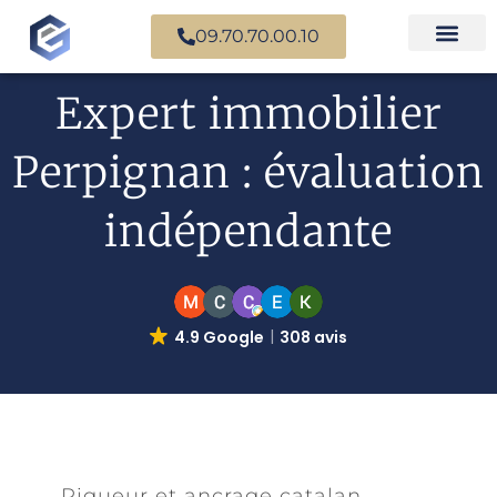
09.70.70.00.10
Nos experts en
Cas prati
Expert immobilier
Perpignan : évaluation
indépendante
4.9 Google
308 avis
Rigueur et ancrage catalan