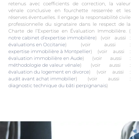
retenus avec coefficients de correction, la valeur
vénale conclusive en fourchette resserrée et les
réserves éventuelles. Il engage la responsabilité civile
professionnelle du signataire dans le respect de la
Charte de l’Expertise en Évaluation Immobilière. (
notre cabinet d’expertise immobilière
) (voir aussi :
évaluations en Occitanie
) (voir aussi :
expertise immobilière à Montpellier
) (voir aussi :
évaluation immobilière en Aude
) (voir aussi :
méthodologie de valeur vénale
) (voir aussi :
évaluation du logement en divorce
) (voir aussi :
audit avant achat immobilier
) (voir aussi :
diagnostic technique du bâti perpignanais
)