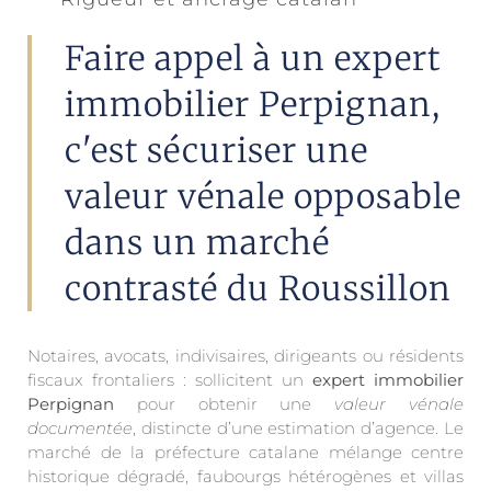
Faire appel à un expert
immobilier Perpignan,
c'est sécuriser une
valeur vénale opposable
dans un marché
contrasté du Roussillon
Notaires, avocats, indivisaires, dirigeants ou résidents
fiscaux frontaliers : sollicitent un
expert immobilier
Perpignan
pour obtenir une
valeur vénale
documentée
, distincte d’une estimation d’agence. Le
marché de la préfecture catalane mélange centre
historique dégradé, faubourgs hétérogènes et villas