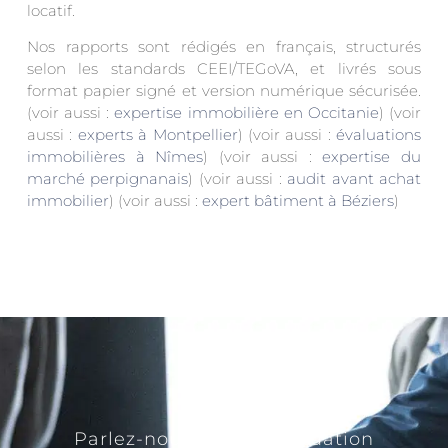
locatif.
Nos rapports sont rédigés en français, structurés
selon les standards CEEI/TEGoVA, et livrés sous
format papier signé et version numérique sécurisée.
(voir aussi :
expertise immobilière en Occitanie
) (voir
aussi :
experts à Montpellier
) (voir aussi :
évaluations
immobilières à Nîmes
) (voir aussi :
expertise du
marché perpignanais
) (voir aussi :
audit avant achat
immobilier
) (voir aussi :
expert bâtiment à Béziers
)
Parlez-nous de votre situation