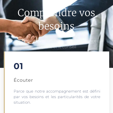
Comprendre vos
besoins
Toute relation avec un mandant commence par
l’écoute et le conseil
01
Écouter​
Parce que notre accompagnement est défini
par vos besoins et les particularités de votre
situation.