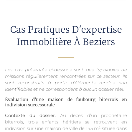
Cas Pratiques D'expertise
Immobilière À Beziers
Les cas présentés ci-dessous sont des typologies de
missions régulièrement rencontrées sur ce secteur. Ils
sont reconstruits à partir d’éléments rendus non
identifiables et ne correspondent à aucun dossier réel.
Évaluation d’une maison de faubourg biterrois en
indivision successorale
Contexte du dossier.
Au décès d’un propriétaire
biterrois, trois enfants héritiers se retrouvent en
indivision sur une maison de ville de 145 m² située dans