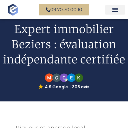
09.70.70.00.10
Expertise en b
Expertise i
Services d’
Questions fr
Paiement en ligne
Expert immobilier
Beziers : évaluation
indépendante certifiée
4.9 Google
308 avis
Rigueur et ancrage local